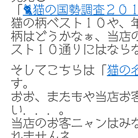
「
🐈猫の国勢調査２０
猫の柄ベスト１０や、
柄はどうかなぁ、当店
スト１０通りにはならな
そしてこちらは「
猫の
す。
おお、またもや当店お
い．．．。
当店のお客ニャンはみ
れませんネ。