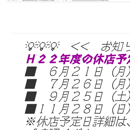
💡💡💡 << お知
Ｈ２２年度の休店予
■ ６月２１日（月
■ ７月２６日（月
■ ９月２５日（土
■１１月２８日（日
※休店予定日詳細は