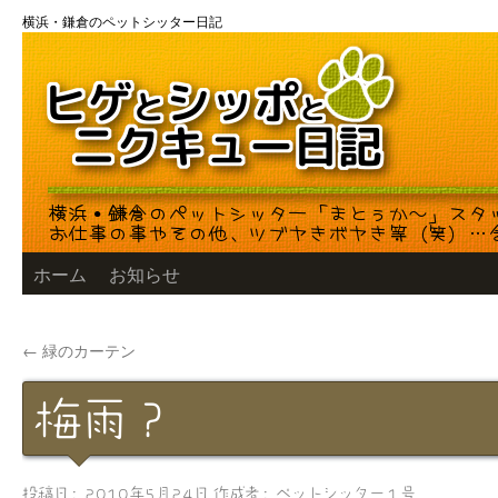
コ
横浜・鎌倉のペットシッター日記
ン
テ
ン
ツ
へ
ス
キ
ッ
プ
ホーム
お知らせ
←
緑のカーテン
梅雨？
投稿日:
2010年5月24日
作成者:
ペットシッター１号