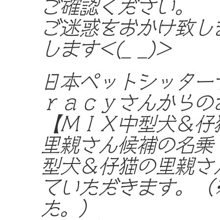
ご確認ください。
ご迷惑をおかけ致し
します<(_ _)>
日本ペットシッター
ｒａｃｙさんからの
【ＭＩＸ中型犬＆仔
里親さん候補の名乗
型犬＆仔猫の里親さ
ていただきます。（
た。）