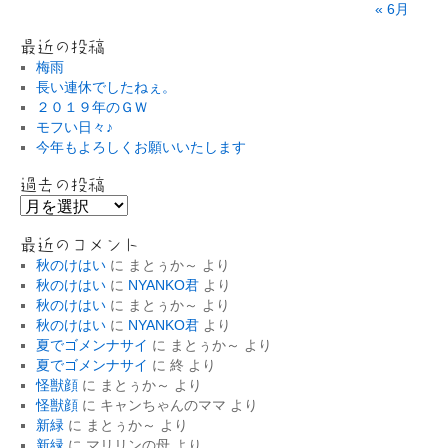
« 6月
最近の投稿
梅雨
長い連休でしたねぇ。
２０１９年のＧＷ
モフい日々♪
今年もよろしくお願いいたします
過去の投稿
過
去
の
最近のコメント
投
秋のけはい
に
まとぅか～
より
稿
秋のけはい
に
NYANKO君
より
秋のけはい
に
まとぅか～
より
秋のけはい
に
NYANKO君
より
夏でゴメンナサイ
に
まとぅか～
より
夏でゴメンナサイ
に
終
より
怪獣顔
に
まとぅか～
より
怪獣顔
に
キャンちゃんのママ
より
新緑
に
まとぅか～
より
新緑
に
マリリンの母
より