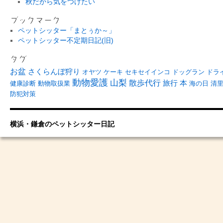
秋だから気をつけたい
ブックマーク
ペットシッター「まとぅか～」
ペットシッター不定期日記(旧)
タグ
お盆
さくらんぼ狩り
オヤツ
ケーキ
セキセイインコ
ドッグラン
ドラ
動物愛護
山梨
散歩代行
旅行
本
健康診断
動物取扱業
海の日
清
防犯対策
横浜・鎌倉のペットシッター日記