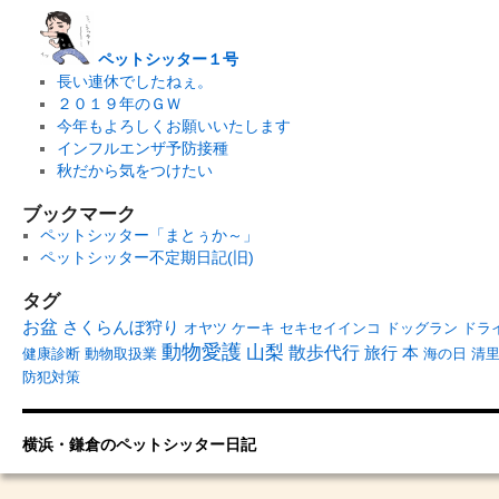
ペットシッター１号
長い連休でしたねぇ。
２０１９年のＧＷ
今年もよろしくお願いいたします
インフルエンザ予防接種
秋だから気をつけたい
ブックマーク
ペットシッター「まとぅか～」
ペットシッター不定期日記(旧)
タグ
お盆
さくらんぼ狩り
オヤツ
ケーキ
セキセイインコ
ドッグラン
ドラ
動物愛護
山梨
散歩代行
旅行
本
健康診断
動物取扱業
海の日
清
防犯対策
横浜・鎌倉のペットシッター日記