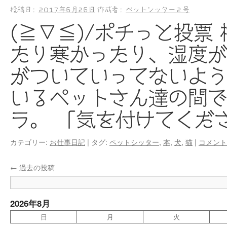
投稿日:
2017年6月26日
作成者:
ペットシッター２号
(≧∇≦)/ポチっと投票
たり寒かったり、湿度
がついていってないよう
いるペットさん達の間
ラ。 「気を付けてくだ
カテゴリー:
お仕事日記
|
タグ:
ペットシッター
,
本
,
犬
,
猫
|
コメント
←
過去の投稿
2026年8月
日
月
火