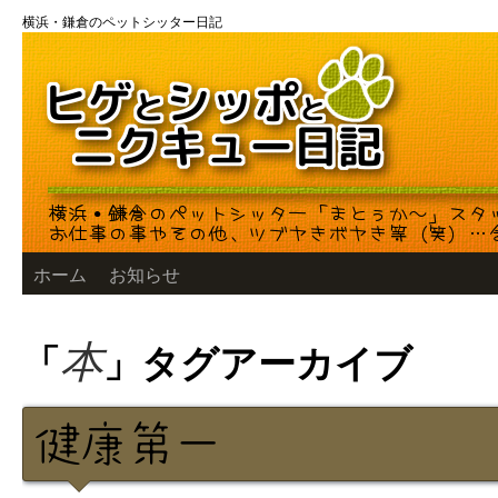
コ
横浜・鎌倉のペットシッター日記
ン
テ
ン
ツ
へ
ス
キ
ッ
プ
ホーム
お知らせ
「
」タグアーカイブ
本
健康第一