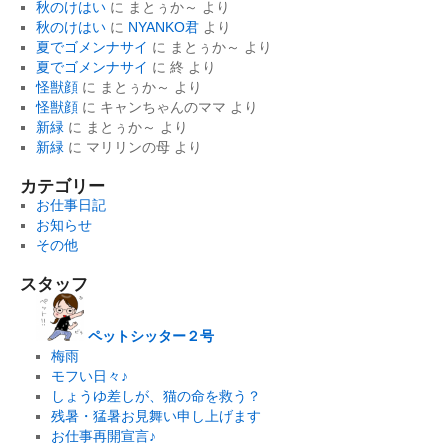
秋のけはい
に
まとぅか～
より
秋のけはい
に
NYANKO君
より
夏でゴメンナサイ
に
まとぅか～
より
夏でゴメンナサイ
に
終
より
怪獣顔
に
まとぅか～
より
怪獣顔
に
キャンちゃんのママ
より
新緑
に
まとぅか～
より
新緑
に
マリリンの母
より
カテゴリー
お仕事日記
お知らせ
その他
スタッフ
ペットシッター２号
梅雨
モフい日々♪
しょうゆ差しが、猫の命を救う？
残暑・猛暑お見舞い申し上げます
お仕事再開宣言♪