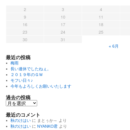
2
3
4
9
10
11
16
17
18
23
24
25
30
31
« 6月
最近の投稿
梅雨
長い連休でしたねぇ。
２０１９年のＧＷ
モフい日々♪
今年もよろしくお願いいたします
過去の投稿
過
去
最近のコメント
の
投
秋のけはい
に
まとぅか～
より
稿
秋のけはい
に
NYANKO君
より