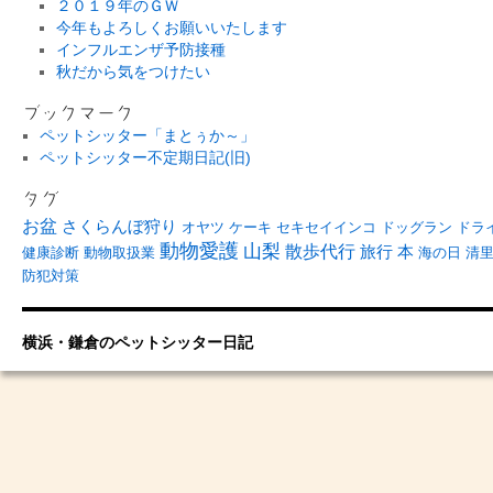
２０１９年のＧＷ
今年もよろしくお願いいたします
インフルエンザ予防接種
秋だから気をつけたい
ブックマーク
ペットシッター「まとぅか～」
ペットシッター不定期日記(旧)
タグ
お盆
さくらんぼ狩り
オヤツ
ケーキ
セキセイインコ
ドッグラン
ドラ
動物愛護
山梨
散歩代行
旅行
本
健康診断
動物取扱業
海の日
清
防犯対策
横浜・鎌倉のペットシッター日記