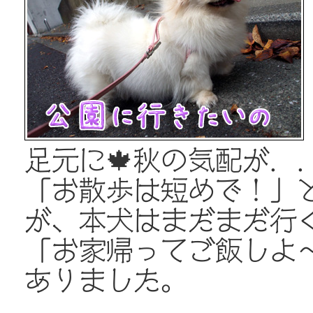
足元に🍁秋の気配が．
「お散歩は短めで！」
が、本犬はまだまだ行
「お家帰ってご飯しよ
ありました。