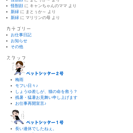
怪獣顔
に
キャンちゃんのママ
より
新緑
に
まとぅか～
より
新緑
に
マリリンの母
より
カテゴリー
お仕事日記
お知らせ
その他
スタッフ
ペットシッター２号
梅雨
モフい日々♪
しょうゆ差しが、猫の命を救う？
残暑・猛暑お見舞い申し上げます
お仕事再開宣言♪
ペットシッター１号
長い連休でしたねぇ。