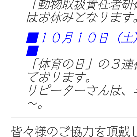
「動物取扱責任者研
はお休みとなります
■１０月１０日（土
■
「体育の日」の３連
ております。
リピーターさんは、
～。
皆々様のご協力を頂戴