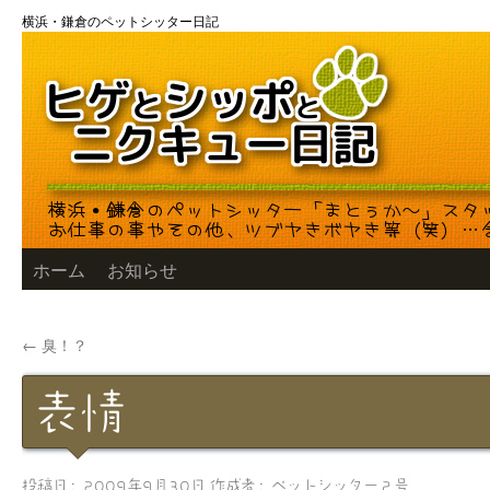
コ
横浜・鎌倉のペットシッター日記
ン
テ
ン
ツ
へ
ス
キ
ッ
プ
ホーム
お知らせ
←
臭！？
表情
投稿日:
2009年9月30日
作成者:
ペットシッター２号