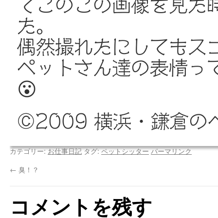
てこのこの画像を見た
た。
偶然撮れたにしてもス
ペットさん達の表情っ
😮
©️2009 横浜・鎌
カテゴリー:
お仕事日記
タグ:
ペットシッター
パーマリンク
←
臭！？
コメントを残す