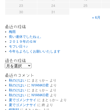
23
24
25
30
31
« 6月
最近の投稿
梅雨
長い連休でしたねぇ。
２０１９年のＧＷ
モフい日々♪
今年もよろしくお願いいたします
過去の投稿
過
去
の
最近のコメント
投
秋のけはい
に
まとぅか～
より
稿
秋のけはい
に
NYANKO君
より
秋のけはい
に
まとぅか～
より
秋のけはい
に
NYANKO君
より
夏でゴメンナサイ
に
まとぅか～
より
夏でゴメンナサイ
に
終
より
怪獣顔
に
まとぅか～
より