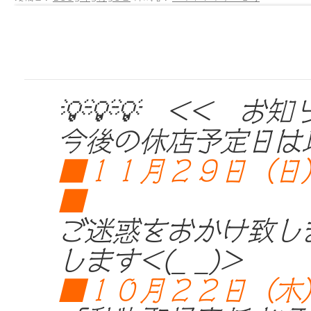
💡💡💡 << お知
今後の休店予定日は
■１１月２９日（日
■
ご迷惑をおかけ致し
します<(_ _)>
■１０月２２日（木