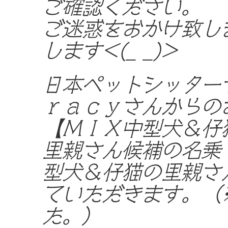
ご確認ください。
ご迷惑をおかけ致し
します<(_ _)>
日本ペットシッター
ｒａｃｙさんからの
【ＭＩＸ中型犬＆仔
里親さん候補の名乗
型犬＆仔猫の里親さ
ていただきます。（
た。）