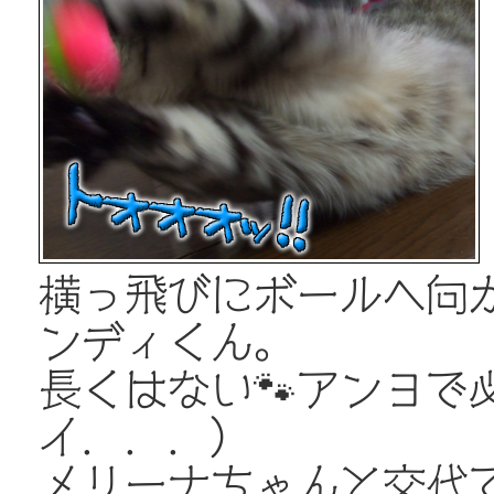
横っ飛びにボールへ向か
ンディくん。
長くはない🐾アンヨで
イ．．．）
メリーナちゃんと交代