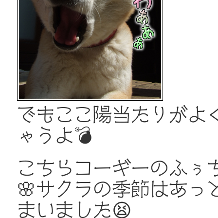
でもここ陽当たりがよ
ゃうよ💣
こちらコーギーのふぅ
🌸サクラの季節はあっ
まいました😫