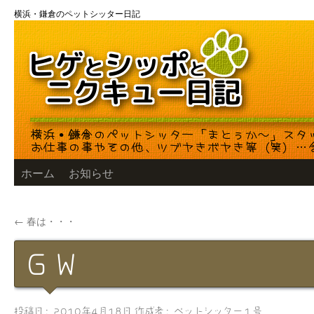
コ
横浜・鎌倉のペットシッター日記
ン
テ
ン
ツ
へ
ス
キ
ッ
プ
ホーム
お知らせ
←
春は・・・
ＧＷ
投稿日:
2010年4月18日
作成者:
ペットシッター１号