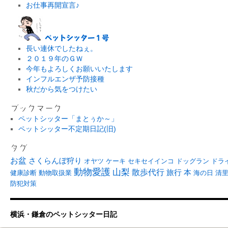
お仕事再開宣言♪
ペットシッター１号
長い連休でしたねぇ。
２０１９年のＧＷ
今年もよろしくお願いいたします
インフルエンザ予防接種
秋だから気をつけたい
ブックマーク
ペットシッター「まとぅか～」
ペットシッター不定期日記(旧)
タグ
お盆
さくらんぼ狩り
オヤツ
ケーキ
セキセイインコ
ドッグラン
ドラ
動物愛護
山梨
散歩代行
旅行
本
健康診断
動物取扱業
海の日
清
防犯対策
横浜・鎌倉のペットシッター日記