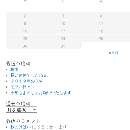
日
月
火
2
3
4
9
10
11
16
17
18
23
24
25
30
31
« 6月
最近の投稿
梅雨
長い連休でしたねぇ。
２０１９年のＧＷ
モフい日々♪
今年もよろしくお願いいたします
過去の投稿
過
去
の
最近のコメント
投
秋のけはい
に
まとぅか～
より