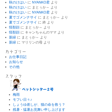
稿
秋のけはい
に
NYANKO君
より
秋のけはい
に
まとぅか～
より
秋のけはい
に
NYANKO君
より
夏でゴメンナサイ
に
まとぅか～
より
夏でゴメンナサイ
に
終
より
怪獣顔
に
まとぅか～
より
怪獣顔
に
キャンちゃんのママ
より
新緑
に
まとぅか～
より
新緑
に
マリリンの母
より
カテゴリー
お仕事日記
お知らせ
その他
スタッフ
ペットシッター２号
梅雨
モフい日々♪
しょうゆ差しが、猫の命を救う？
残暑・猛暑お見舞い申し上げます