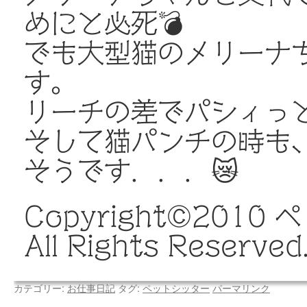
めにと必死💣
でも大型猫のメリーナ
す。
リーチの差でパシィっと
そして猫パンチの時も
そうです．．．😿
Copyright©️20
All Rights Reserved
カテゴリー:
お仕事日記
タグ:
ペットシッター
パーマリンク