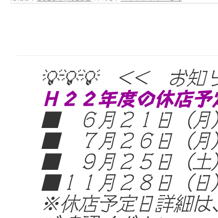
💡💡💡 << お知
Ｈ２２年度の休店予
■ ６月２１日（月
■ ７月２６日（月
■ ９月２５日（土
■１１月２８日（日
※休店予定日詳細は