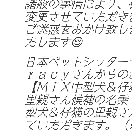
諸般の事情により、
変更させていただき
ご迷惑をおかけ致し
たします😌
日本ペットシッター
ｒａｃｙさんからの
【ＭＩＸ中型犬＆仔
里親さん候補の名乗
型犬＆仔猫の里親さ
ていただきます。（