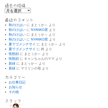
過去の投稿
過
去
の
最近のコメント
投
秋のけはい
に
まとぅか～
より
稿
秋のけはい
に
NYANKO君
より
秋のけはい
に
まとぅか～
より
秋のけはい
に
NYANKO君
より
夏でゴメンナサイ
に
まとぅか～
より
夏でゴメンナサイ
に
終
より
怪獣顔
に
まとぅか～
より
怪獣顔
に
キャンちゃんのママ
より
新緑
に
まとぅか～
より
新緑
に
マリリンの母
より
カテゴリー
お仕事日記
お知らせ
その他
スタッフ