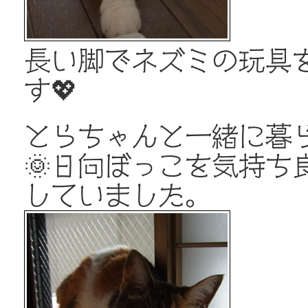
長い脚でネズミの玩具
す💖
とらちゃんと一緒に暮ら
🌞日向ぼっこを気持ち
していました。