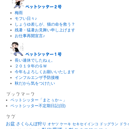
ペットシッター２号
梅雨
モフい日々♪
しょうゆ差しが、猫の命を救う？
残暑・猛暑お見舞い申し上げます
お仕事再開宣言♪
ペットシッター１号
長い連休でしたねぇ。
２０１９年のＧＷ
今年もよろしくお願いいたします
インフルエンザ予防接種
秋だから気をつけたい
ブックマーク
ペットシッター「まとぅか～」
ペットシッター不定期日記(旧)
タグ
お盆
さくらんぼ狩り
オヤツ
ケーキ
セキセイインコ
ドッグラン
ドラ