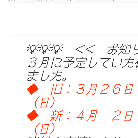
💡💡💡 << お知
３月に予定していた
ました。
◆ 旧：３月２６日
（日）
◆ 新：４月 ２日
（日）