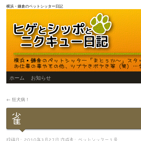
コ
横浜・鎌倉のペットシッター日記
ン
テ
ン
ツ
へ
ス
キ
ッ
プ
ホーム
お知らせ
←
狂犬病！
雀
投稿日:
2010年3月27日
作成者:
ペットシッター１号