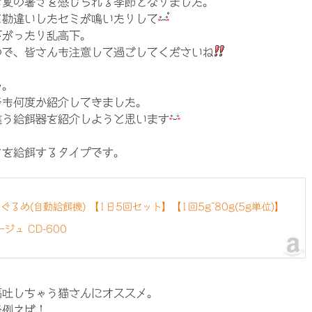
夏の暑さを感じられる季節となりました。
と勘違いしたセミが鳴いたりして
下がったり乱高下。
ので、皆さんも注意して過ごしてくださいね
し。
でも何度か紹介してきました。
違う給餌器を紹介しようと思います
ドを給餌するタイプです。
るめ(自動給餌機) 【1日5回セット】【1回5g~80g(5g単位)】
ジュ CD-600
嘔吐しちゃう猫さんにオススメ。
で例えば！