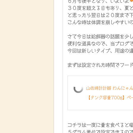
６月も後半となり、いよいよ
３０度を超える日もあり、夏
と思ったら翌日は２０度まで
こんな時は体調を崩しやすい
さて今日は給餌器の話題を少
便利な道具なので、当ブログ
今回は新しいタイプ、用途の
まずは設定された時間でフー
山佐時計計器 わんにゃんぐ
【タンク容量700g】ベー
コチラは一度に量を食べると
５グラム単位で設定できるの