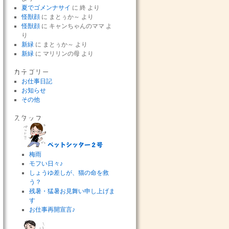
夏でゴメンナサイ
に
終
より
怪獣顔
に
まとぅか～
より
怪獣顔
に
キャンちゃんのママ
よ
り
新緑
に
まとぅか～
より
新緑
に
マリリンの母
より
カテゴリー
お仕事日記
お知らせ
その他
スタッフ
ペットシッター２号
梅雨
モフい日々♪
しょうゆ差しが、猫の命を救
う？
残暑・猛暑お見舞い申し上げま
す
お仕事再開宣言♪