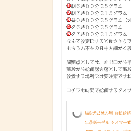
朝６時００分に５グラム
朝７時００分に１５グラム
昼０時００分に５グラム（
夕６時００分に５グラム
夕７時００分に１５グラム
なんて設定にすると良さそう
もちろん不在の日中を細かく
問題点としては、吐出口から
階段から給餌器を落として階
設置する場所には要注意です
コチラも時間で給餌するタイ
猫&犬ごはん用 自動給餌
年最新モデル タイマー