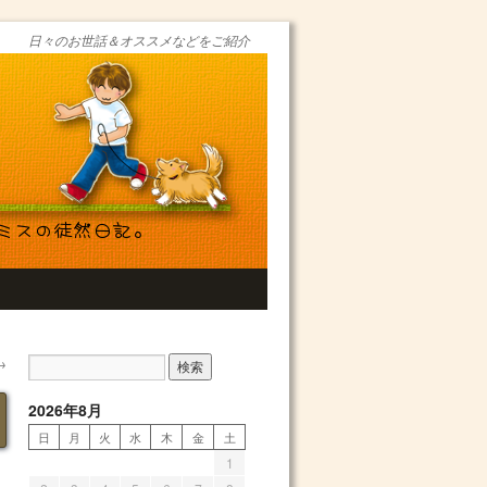
日々のお世話＆オススメなどをご紹介
→
2026年8月
日
月
火
水
木
金
土
1