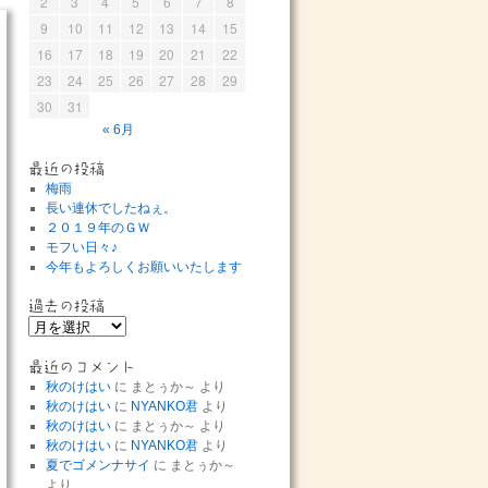
2
3
4
5
6
7
8
9
10
11
12
13
14
15
16
17
18
19
20
21
22
23
24
25
26
27
28
29
30
31
« 6月
最近の投稿
梅雨
長い連休でしたねぇ。
２０１９年のＧＷ
モフい日々♪
今年もよろしくお願いいたします
過去の投稿
過
去
の
最近のコメント
投
秋のけはい
に
まとぅか～
より
稿
秋のけはい
に
NYANKO君
より
秋のけはい
に
まとぅか～
より
秋のけはい
に
NYANKO君
より
夏でゴメンナサイ
に
まとぅか～
より