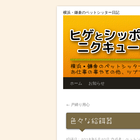
コ
横浜・鎌倉のペットシッター日記
ン
テ
ン
ツ
へ
ス
キ
ッ
プ
ホーム
お知らせ
←
戸締り用心
色々な給餌器
投稿日:
2018年6月20日
作成者:
ペット