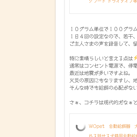
グフード ドライタイプ専
１０グラム単位で１００グラ
１日４回の設定なので、若干
ご主人さまの声を録音して、
特に素晴らしいと言える点は
通常はコンセント電源で、停
最近は地震が多いですよね。
火災の原因にもなりますし、
そんな時でも給餌の心配がな
さぁ、コチラは現代的だなぁ
WOpet 自動給餌器
れる話せる犬猫用自動給