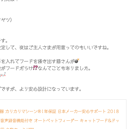
オヤツ）
です。
設定して、夜はご主人さまが用意ってのもいいですね。
手を入れてフードを掻き出す猫さんが
段がフードだらけ
なんてこともありました。
ね
プですが、より安心設計になっています。
器 カリカリマシーン®1年保証 日本メーカー安心サポート 2018
式音声録音機能付き オートペットフィーダー キャットフード&ドッ