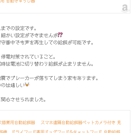
用 自動きゅうじ器
ムまでの設定です。
、細かい設定ができませんが
留守番中でも声を再生しての給餌が可能です。
停電対策されていること。
電時は電池に切り替わり給餌が止まりません。
地震でブレーカーが落ちてしまう家もあります。
いのは嬉しい
と関心させられました。
 犬猫兼用自動給餌器 スマホ遠隔自動給餌器ペットカメラ付き 見
餌機 ドライフード専用ドッグフード&キャットフード 自動給餌