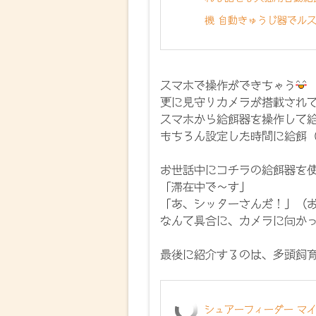
機 自動きゅうじ器でルス
スマホで操作ができちゃう
更に見守りカメラが搭載され
スマホから給餌器を操作して
もちろん設定した時間に給餌
お世話中にコチラの給餌器を
「滞在中で～す」
「あ、シッターさんだ！」（
なんて具合に、カメラに向か
最後に紹介するのは、多頭飼
シュアーフィーダー マイ