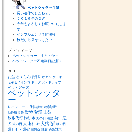
ペットシッター１号
長い連休でしたねぇ。
２０１９年のＧＷ
今年もよろしくお願いいたしま
す
インフルエンザ予防接種
秋だから気をつけたい
ブックマーク
ペットシッター「まとぅか～」
ペットシッター不定期日記(旧)
タグ
お盆
さくらんぼ狩り
オヤツ
ケーキ
セキセイインコ
ドッグラン
ドライブ
ペットグッズ
ペットシッタ
ー
レインコート
予防接種
健康診断
動物愛護
山梨
動物取扱業
熱中症
散歩代行
旅行
本
海の日
清里
猫
狂犬病
犬連れ
犬
犬の日
猫の日
猫トイレ
猫砂
給餌器
鎌倉
防犯対策