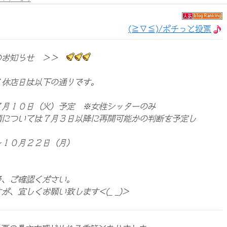
(≧∇≦)/ポチっと投票
のお知らせ ＞＞
る休店日は以下の通りです。
７月１０日（火）予定 ※女性シッターのみ
頼については７月３日以降に再開可能かの判断を予定し
～１０月２２日（月）
で、ご確認ください。
、宜しくお願い致します<(_ _)>