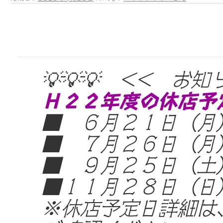
💡💡💡 << お知
Ｈ２２年度の休店予
■ ６月２１日（月
■ ７月２６日（月
■ ９月２５日（土
■１１月２８日（日
※休店予定日詳細は