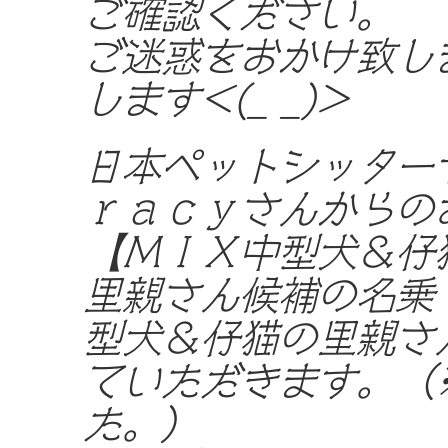
ご確認ください。
ご迷惑をおかけ致し
します<(_ _)>
日本ペットシッター
ｒａｃｙさんからの
【ＭＩＸ中型犬＆仔
里親さん候補の名乗
型犬＆仔猫の里親さ
ていただきます。（
た。）