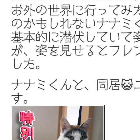
お外の世界に行ってみ
のかもしれないナナミ
基本的に潜伏していて
が、姿を見せるとフレ
した。
ナナミくんと、同居😺
す。