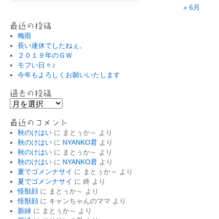
« 6月
最近の投稿
梅雨
長い連休でしたねぇ。
２０１９年のＧＷ
モフい日々♪
今年もよろしくお願いいたします
過去の投稿
過
去
の
最近のコメント
投
秋のけはい
に
まとぅか～
より
稿
秋のけはい
に
NYANKO君
より
秋のけはい
に
まとぅか～
より
秋のけはい
に
NYANKO君
より
夏でゴメンナサイ
に
まとぅか～
より
夏でゴメンナサイ
に
終
より
怪獣顔
に
まとぅか～
より
怪獣顔
に
キャンちゃんのママ
より
新緑
に
まとぅか～
より