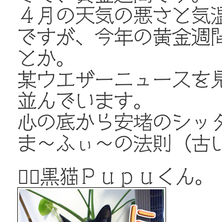
４月の天気の悪さと気
ですが、今年の黄金週間
とか。
某ウエザーニュースを見
並んでいます。
心の底から安堵のシッタ
ま～ふぃ～の法則（古
🐱‍👤黒猫Ｐｕｐｕくん。