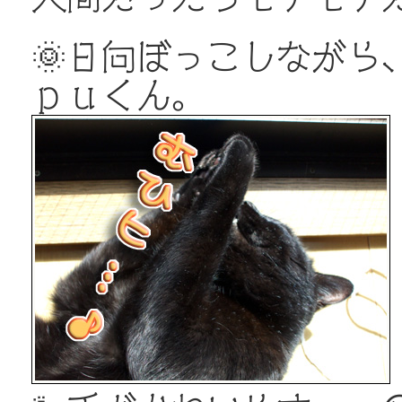
🌞日向ぼっこしながら
ｐｕくん。