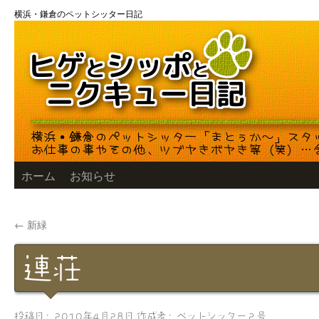
コ
横浜・鎌倉のペットシッター日記
ン
テ
ン
ツ
へ
ス
キ
ッ
プ
ホーム
お知らせ
←
新緑
連荘
投稿日:
2010年4月28日
作成者:
ペットシッター２号