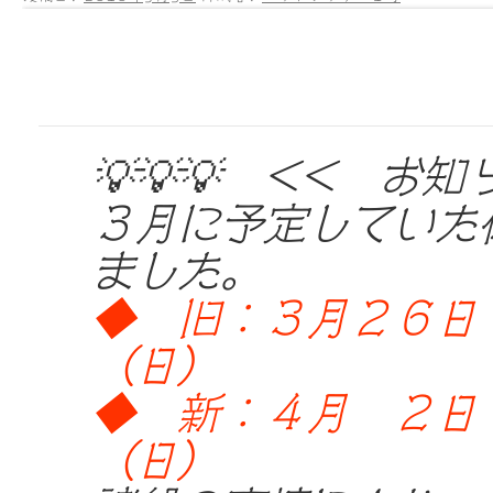
💡💡💡 << お知
３月に予定していた
ました。
◆ 旧：３月２６日
（日）
◆ 新：４月 ２日
（日）