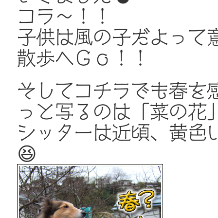
コラ～！！
子供は風の子だよって意
散歩へＧｏ！！
そしてコチラでも春を
っと写るのは「菜の花
シッターは近頃、黄色
😆