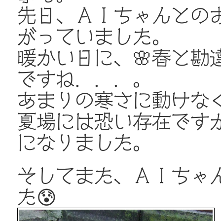
先日、ＡＩちゃんとのお
がっていました。
暖かい日に、🌸春と勘
ですね．．．。
あまりの寒さに動けなく
夏場には恐い存在です
になりました。
そしてまた、ＡＩちゃ
た😰