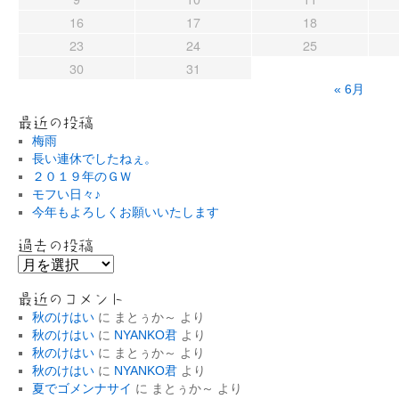
16
17
18
23
24
25
30
31
« 6月
最近の投稿
梅雨
長い連休でしたねぇ。
２０１９年のＧＷ
モフい日々♪
今年もよろしくお願いいたします
過去の投稿
過
去
の
最近のコメント
投
秋のけはい
に
まとぅか～
より
稿
秋のけはい
に
NYANKO君
より
秋のけはい
に
まとぅか～
より
秋のけはい
に
NYANKO君
より
夏でゴメンナサイ
に
まとぅか～
より