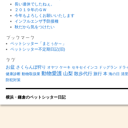
長い連休でしたねぇ。
２０１９年のＧＷ
今年もよろしくお願いいたします
インフルエンザ予防接種
秋だから気をつけたい
ブックマーク
ペットシッター「まとぅか～」
ペットシッター不定期日記(旧)
タグ
お盆
さくらんぼ狩り
オヤツ
ケーキ
セキセイインコ
ドッグラン
ドラ
動物愛護
山梨
散歩代行
旅行
本
健康診断
動物取扱業
海の日
清
防犯対策
横浜・鎌倉のペットシッター日記