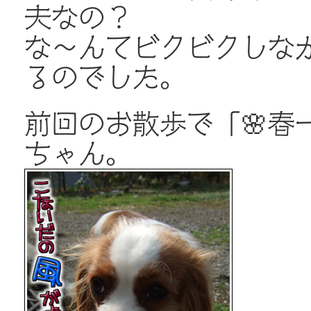
夫なの？
な～んてビクビクしな
るのでした。
前回のお散歩で「🌸春
ちゃん。