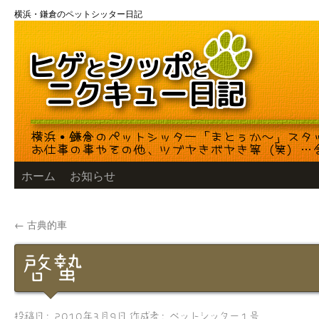
コ
横浜・鎌倉のペットシッター日記
ン
テ
ン
ツ
へ
ス
キ
ッ
プ
ホーム
お知らせ
←
古典的車
啓蟄
投稿日:
2010年3月9日
作成者:
ペットシッター１号