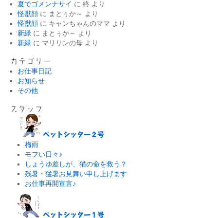
夏でゴメンナサイ
に
終
より
怪獣顔
に
まとぅか～
より
怪獣顔
に
キャンちゃんのママ
より
新緑
に
まとぅか～
より
新緑
に
マリリンの母
より
カテゴリー
お仕事日記
お知らせ
その他
スタッフ
ペットシッター２号
梅雨
モフい日々♪
しょうゆ差しが、猫の命を救う？
残暑・猛暑お見舞い申し上げます
お仕事再開宣言♪
ペットシッター１号