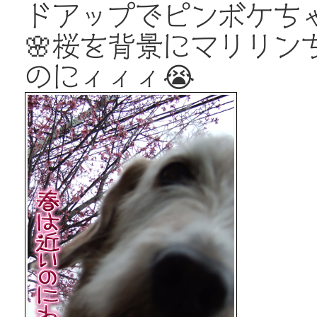
ドアップでピンボケち
🌸桜を背景にマリリン
のにィィィ😭