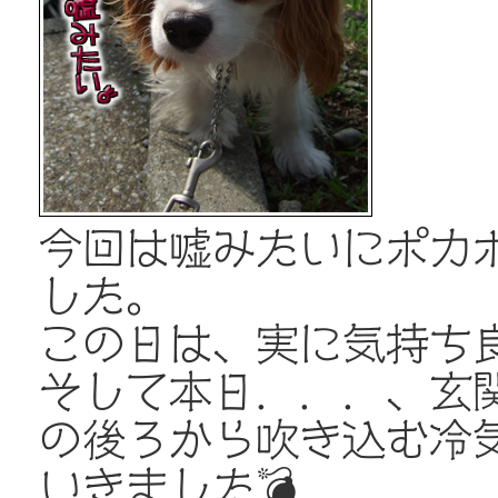
今回は嘘みたいにポカポ
した。
この日は、実に気持ち
そして本日．．．、玄
の後ろから吹き込む冷
いきました💣