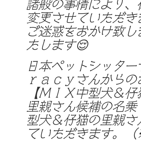
諸般の事情により、
変更させていただき
ご迷惑をおかけ致し
たします😌
日本ペットシッター
ｒａｃｙさんからの
【ＭＩＸ中型犬＆仔
里親さん候補の名乗
型犬＆仔猫の里親さ
ていただきます。（