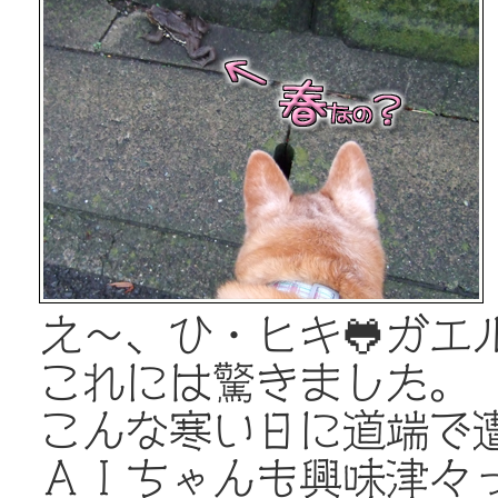
え～、ひ・ヒキ🐸ガエ
これには驚きました。
こんな寒い日に道端で
ＡＩちゃんも興味津々