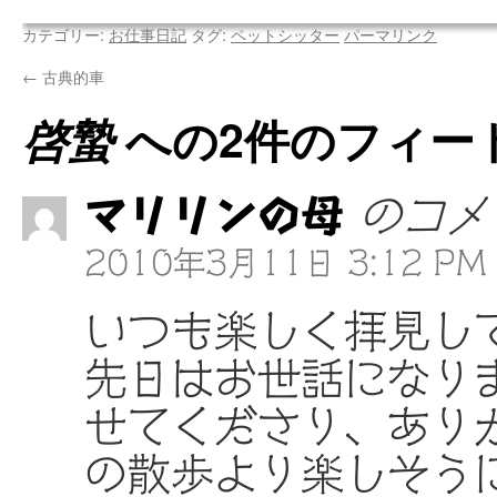
カテゴリー:
お仕事日記
タグ:
ペットシッター
パーマリンク
←
古典的車
啓蟄
への2件のフィー
マリリンの母
のコメ
2010年3月11日 3:12 PM
いつも楽しく拝見し
先日はお世話になり
せてくださり、あり
の散歩より楽しそう